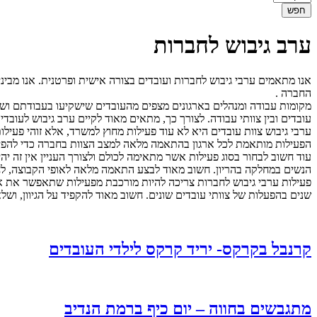
ערב גיבוש לחברות
אנו מתאמים ערבי גיבוש לחברות ועובדים בצורה אישית ופרטנית. אנו מבי
החברה .
מקומות עבודה ומנהלים בארגונים מצפים מהעובדים שישקיעו בעבודתם ושי
עובדים ובין צוותי עבודה. לצורך כך, מתאים מאוד לקיים ערב גיבוש לעובדים 
ערבי גיבוש צוות עובדים היא לא עוד פעילות מחוץ למשרד, אלא זוהי פעיל
הפעילות מותאמת לכל ארגון בהתאמה מלאה למצב הצוות בחברה כדי להפיק
עוד חשוב לבחור בסוג פעילות אשר מתאימה לכולם ולצורך העניין אין זה י
הנשים במחלקה בהריון. חשוב מאוד לבצע התאמה מלאה לאופי הקבוצה, לחת
פעילות ערבי גיבוש לחברות צריכה להיות מורכבת מפעילות שתאפשר את איחו
שנים בהפעלות של צוותי עובדים שונים. חשוב מאוד להקפיד על הגיוון, וש
קרנבל בקרקס- יריד קרקס לילדי העובדים
מתגבשים בחווה – יום כיף ברמת הנדיב