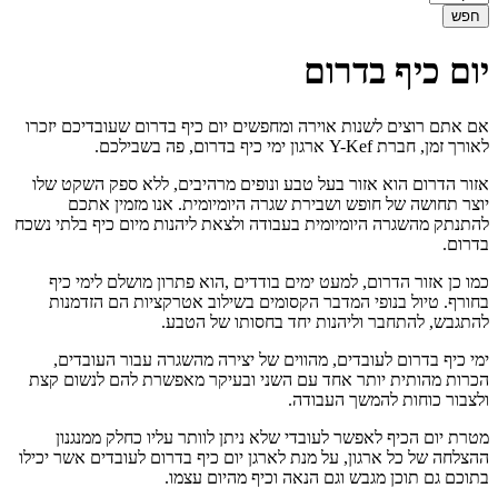
יום כיף בדרום
אם אתם רוצים לשנות אוירה ומחפשים יום כיף בדרום שעובדיכם יזכרו
לאורך זמן, חברת Y-Kef ארגון ימי כיף בדרום, פה בשבילכם.
אזור הדרום הוא אזור בעל טבע ונופים מרהיבים, ללא ספק השקט שלו
יוצר תחושה של חופש ושבירת שגרה היומיומית. אנו מזמין אתכם
להתנתק מהשגרה היומיומית בעבודה ולצאת ליהנות מיום כיף בלתי נשכח
בדרום.
כמו כן אזור הדרום, למעט ימים בודדים ,הוא פתרון מושלם לימי כיף
בחורף. טיול בנופי המדבר הקסומים בשילוב אטרקציות הם הזדמנות
להתגבש, להתחבר וליהנות יחד בחסותו של הטבע.
ימי כיף בדרום לעובדים, מהווים של יצירה מהשגרה עבור העובדים,
הכרות מהותית יותר אחד עם השני ובעיקר מאפשרת להם לנשום קצת
ולצבור כוחות להמשך העבודה.
מטרת יום הכיף לאפשר לעובדי שלא ניתן לוותר עליו כחלק ממנגנון
ההצלחה של כל ארגון, על מנת לארגן יום כיף בדרום לעובדים אשר יכילו
בתוכם גם תוכן מגבש וגם הנאה וכיף מהיום עצמו.