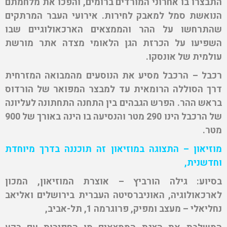
התבצרו בו אחרוני המורדים ברומים, והפכו את מלחמתם
הנואשת סמל למאבק לחירות. אירועי העבר המרתקים
שהתרחשו על ההר והממצאים הארכאולוגיים שבו
השפיעו על הכרזת הגן הלאומי מצדה אתר מורשת
עולמית של אונסקו.
רכבל –
הרכבל מסיע את הנוסעים מהמבואה המזרחית
דרך הסוללה הרומאית עד למבצר המפואר של הורדוס
בראש ההר. הפרש הגבהים בין התחנה התחתונה לעליונה
של הרכבל הינו 290 מטר והנסיעה בו הינה באורך של 900
מטר
.
מוזיאון – התצוגה במוזיאון זה תוכננה בדרך מיוחדת
וחדשנית,
בסיוע: גילה הורביץ – אוצרת המוזיאון, המכון
לארכאולוגיה, האוניברסיטה העברית בירושלים ואליאב
נחליאלי – מעצב ומפיק, פרוגרמה 1, תל-אביב,