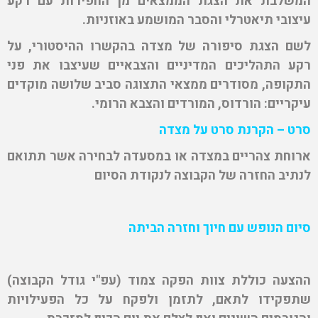
המשלבת את הצגת הממצאים מן החפירות עם רקע
עיצובי תיאטרלי והסבר המושמע באוזניות.
לשם הצגת סיפורה של מצדה בהקשרו ההיסטורי, על
רקע התהליכים המדיניים והצבאיים שעיצבו את פני
התקופה, מסודרים ממצאי התצוגה סביב שלושה מוקדים
עיקריים: הורדוס, המורדים והצבא הרומי.
סרט – הקרנת סרט על מצדה
ארוחת צהריים במצדה או במסעדה לבחירה אשר תתואם
לנתיב החזרה של הקבוצה לנקודת הסיום
סיום הנופש עם חיוך וחזרה הביתה
ההצעה כוללת צוות הפקה צמוד (עפ"י גודל הקבוצה)
שתפקידו לתאם, לתזמן ולפקח על כל הפעילויות