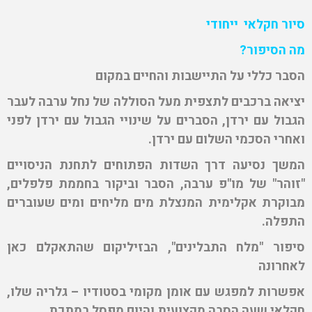
סיור חקלאי ייחודי
מה הסיפור?
הסבר כללי על התיישבות והחיים במקום
יציאה ברכבים לתצפית מעל הסוללה של נחל ערבה לעבר
הגבול עם ירדן, הסברים על שינויי הגבול עם ירדן לפני
ואחרי הסכמי השלום עם ירדן.
המשך נסיעה דרך השדות הפתוחים לתחנת הניסויים
"זוהר" של מו"פ ערבה, הסבר וביקור בחממת פלפלים,
מבוקרת אקלימית המנצלת מים מליחים ומים שעוברים
התפלה.
סיפור "מלח התבלינים", הבזיליקום שהתאקלם כאן
לאחרונה
אפשרות למפגש עם אומן מקומי בסטודיו – גלריה שלו,
חקלאי שעה הסבה מקצועית והיום מפסל במתכת.