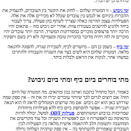
בהחלט כן יש הבדל.
ימי גיבוש
– זו המטרה שלהם – לחזק את הקשר בין העובדים, להעמיק את
ההכרות ביניהם או לגבש בין עובדים שכלל לא מכירים אלה את אלה.
הפעילויות עצמן תהיינה כאלה שצריך לשתף בהן פעולה, צריך לעבוד
ביחד ולהגיע להישגים בעבודת צוות. אחרי יום גיבוש כזה – פתאום יהיו
הרבה יותר פרצופים מוכרים במסדרונות המשרד, הרבה יותר עובדים יהיו
מוכרים זה לזה ויהיה מדובר בהכרות טובה ומעמיקה ולא רק בשם ותפקיד.
ימי כיף
– כשמן כן הם – מיועדים לכיף, לשבירת שגרה, להפוגה ולהנאה
מלאה. המטרה שלהם היא לשים בצד את השגרה והעבודה ולהתרכז
במשהו אחר, לנקות את הראש ולבלות ביחד.
מתי בוחרים ביום כיף ומתי ביום גיבוש?
כאמור, הכל מתחיל בתכנון וארגון נכון ומתאים. מה המטרה של היום
הזה? אם רוצים לגרום לכך שיותר עובדים יכירו זה את זה – אין ספק שמה
שדרוש כאן הוא יום גיבוש. אם מה שרוצים המנהלים לדאוג לו הוא הנאה
ושבירת שגרה – אפשר להסתפק ביום כיף ללא פעילויות מיוחדות
שמרוכזות בגיבוש המשתתפים.
פעילות
ODT
, למשל, יכולה להיות
מתאימה גם לאפשרות זו וגם לאפשרות השנייה וכל עוד מקדישים את
המחשבה ותשומת הלב להתאמה אישית מלאה בין הפעילות לבין
העובדים שאמורים להשתתף בה – אין ספק שתהיה הצלחה גדולה