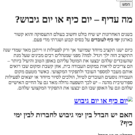
מה עדיף – יום כיף או יום גיבוש?
בשנים האחרונות יש שיח בולט וחשוב בעולם התעסוקה והוא קשור
בארגון
ימי כיף לעובדים
על בסיס קבוע ושגרתי מדי פעם.
כיום ישנו תקציב מיוחד שמיועד אך ורק לפעילות זו וייתכן מאד שמדי שנה
התקציב הזה ילך ויגדל. למה? מפני שמנהלים רבים מבינים שעל מנת
שהעובדים שלהם יבצעו את המוטל עליהם באופן הטוב והיעיל ביותר –
הם צריכים לראות במקום העבודה בית, אוזן קשבת ומקום שבו רואים
אותם מעבר למספר העובד ולתפקיד המקצועי. כאשר מטעם מקום
העבודה נוסעים העובדים לטיול, הולכים לסיור מיוחד או יוצאים לפעילות
ספורטיבית מהנה – יש לכך השפעה גדולה מאד גם על החיים האישיים
שלהם וגם על האופן שבו הם יבצעו את התפקיד המקצועי שלהם.
האם יש הבדל בין
ימי גיבוש לחברות
לבין ימי
כיף?