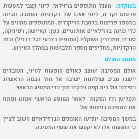
בטוקדה:
מעגל מתופפים ברזילאי. ליווי קצבי למסעות
פרסום וקד"מ, ליווי
Live
של רקדניות הסמבה ונגינה
במספר פריצות ברחבת הריקודים. המתופפים מנגנים על
כלי נגינה ברזילאיים אותנטיים, כגון: קאיישה, רפיניקה,
סורדו, טמבורין ושוקליו (התופים בצבעי דגל ברזיל) וכמו
הרקדניות, מחליפים מספר תלבושות במהלך האירוע.
מתחם האולם
אולם המסיבה יעוצב כאולם הופעות לטיני, העובדים
יישבו סביב שולחנות ישיבה אל מול הבמה הראשית
בסידור של בית קפה וירקדו תוך כדי המופע הראשי .
תקליטן רוז הפקות לאחר המופע הראשי אנחנו נפתח
את המסיבה בניצוחו של
במשך המסיבה יופיעו האומנים הברזילאיים חשוב לציין
כי הופעות אלו לא יקטעו את שטף המסיבה.