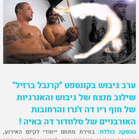
ערב גיבוש בקונספט "קרנבל ברזיל"
שילוב מנצח של גיבוש והאנרגיות
של חוף ריו דה ז'נרו והרחובות
האורבניים של סלוודור דה באיה !
ההפקה כוללת:
בחירת מתחם ייחודי לקיום האירוע,