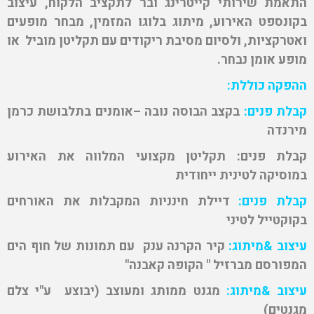
התאמת שירותי קייטרינג ובר לתקציב הלקוח, עיצוב
בקונספט האירוע, מיתוג בלוגו המזמין, מבחר מופעים
ואטרקציות, ולסיום מסיבת ריקודים עם תקליטן מוביל או
מופע אומן נבחר.
ההפקה כוללת:
קבלת פנים:
בקצב הבוסה נובה –אומנים בתלבושת כרמן
מירנדה
קבלת פנים:
תקליטן מקצועי המלווה את האירוע
במוסיקה לטינית ייחודית
קבלת פנים:
דיילת חינניות המקבלות את האורחים
בקוקטייל לטיני
עיצוב &מיתוג:
קיר הקרנה ענק עם תמונות של חוף הים
המפורסם מברזיל " הקופה קאבנה"
עיצוב &מיתוג:
מגנט ממותג ומעוצב (יבוצע ע"י צלם
מגנטים)