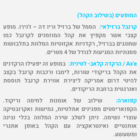
המופעים (בשילוב הקהל)
קרנבל ברזילאי:
הסמל של ברזיל וריו דה – ז'נירו. מופע
קצבי אשר מקפיץ את קהל המוזמנים לקרנבל כמו
שחוגגים בברזיל, רקדניות אקזוטיות המלוות בתלבושות
ססגוניות המגיעות לגודל של 4 מטרים.
Ax'e
/ הרקדה קלאב- לטינית:
במופע זה יפעילו הרקדנים
את הקהל בריקודי שורות, לימבו ורכבות קרנבל בקצב
להיטי דרום אמריקה ליצירת אווירת קרנבל תוססת
ואנרגטית ברחבת הריקודים.
קפוארה:
שילוב של אומנות לחימה וריקוד.
הקפואריסטים מפגינים אתלטיות, גמישות ואקרובטיקה
עוצרי נשימה. ניתן לשלב שירה המלווה בכלי נגינה
אותנטיים ואינטראקציה עם הקהל באופן אתגרי
ומשעשע.