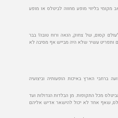
ע לבר מקומי ל- HAPPY HOUR בפאב מקומי בליווי מופע מחווה לביטלס או מופע
עולם קסום, של צחוק, הנאה ורוח טובה! בבר
ים ותפריט עשיר שלא היה מבייש אף מסיבה לא
עה ברחבי הארץ באיכות הופעותיה וביצועיה
ביטלס מכל התקופות. מן הבלדות הגדולות ועד
טלס, שאף אחד לא יכול להישאר אדיש אליהם