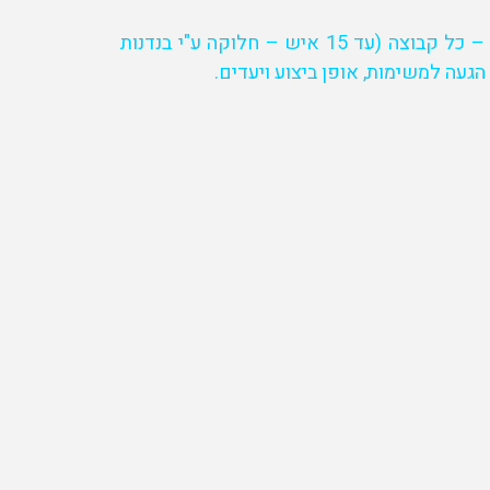
קבלת תיקי משימה ויציאה למשימות החקלאיות – כל קבוצה (עד 15 איש – חלוקה ע"י בנדנות
געה למשימות, אופן ביצוע ויעדים.