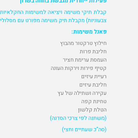
פעילות ייחודית מגבשת בחווה בשרון
צבעוניות) מקבלת תיק משימה מפורט עם מסלולי ה
פאנל משימות:
חילוץ טרקטור מהבוץ
חליבת פרות
העמסת ערימת חציר
קטיף פירות וירקות העונה
רעיית עיזים
חליבת עיזים
עקירה ושתילה של עץ
טחינת קפה
הטלת קלשון
(משתנה לפי צרכי הסדנה)
(סה"כ שעתיים וחצי)