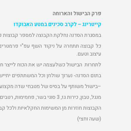
פרק הבישול והארוחה
קייטרינג – לקרב סכינים במטע האבוקדו
במסגרת הסדנה נחלקת הקבוצה למספר קבוצות קטנ
כל קבוצה תתחרה על ניקוד השף עפ"י פרמטרים יד
עיצוב וטעם.
לתחרות הבישול כשלעצמה יש את הכוח לייצר חשמ
בתום הסדנה- נערוך שולחן וכל המשתתפים יתיי
–בישול משותף על בסיס של מטבחי שדה מקצועי
מנגל, טבון, כירות גז, 3 סוגי בשר, פחמימות, רטבים, ירקות, תבלינים ועוד).
הקבוצות חוזרות מן המשימות החקלאיות ולכל ק
(שעה וחצי)