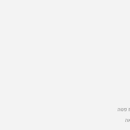
ח פטה
אה