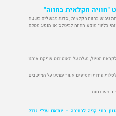
 "חוויה חקלאית בחווה"
יות גיבוש בחווה חקלאית , סדנת מבשלים בשטח
נים, HAPPY HOUR בפאב מקומי בליווי מופע מחווה לביטלס או מופע מסכם
לקראת הטיול, נעלה על האוטובוס שייקח אותנו
לסלות פירות וחטיפים אשר ימתינו על המושבים
יות משובחות.
וון בתי קפה לבחירה – יותאם עפ"י גודל