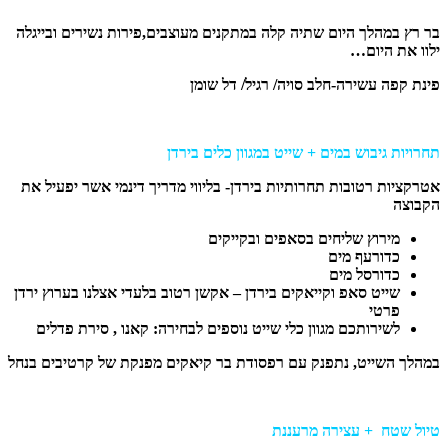
בר רץ במהלך היום שתיה קלה במתקנים מעוצבים,פירות נשירים ובייגלה
ילוו את היום…
פינת קפה עשירה-חלב סויה/ רגיל/ דל שומן
תחרויות גיבוש במים + שייט במגוון כלים בירדן
אטרקציות רטובות תחרותיות בירדן- בליווי מדריך דינמי אשר יפעיל את
הקבוצה
מירוץ שליחים בסאפים ובקייקים
כדורעף מים
כדורסל מים
שייט סאפ וקייאקים בירדן – אקשן רטוב בלעדי אצלנו בערוץ ירדן
פרטי
לשירותכם מגוון כלי שייט נוספים לבחירה: קאנו , סירת פדלים
במהלך השייט, נתפנק עם רפסודת בר קיאקים מפנקת של קרטיבים בנחל
טיול שטח + עצירה מרעננת