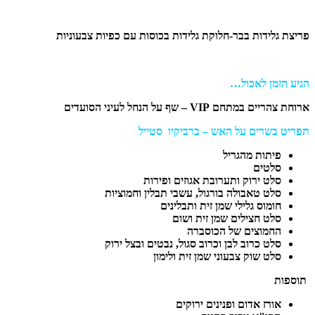
פריצת גלידות בבר-חלוקת גלידות בכוסות עם כפיות צבעוניות
הגיע הזמן לאכול…
ארוחת צהריים במתחם
VIP
– שף על הנחל לעיני הסועדים
תפריט בשרים על האש – ברביקיו סטייל
פיתות מהגריל
סלטים
סלט ירוק ותערובת אגוזים ופירות
סלט טאבולה בורגול, עשבי תבלין וחמוציות
חומוס גלילי שמן זית ותבלינים
סלט חצילים שמן זית ושום
החמוצים של הכוסברה
סלט כרוב לבן וכרוב סגול, נבטים ובצל ירוק
סלט שוק צבעוני שמן זית ולימון
תוספות
אורז אדום ופנינים ירוקים