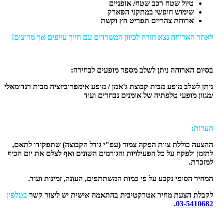
טיול שטח רכב שטח/ אופניים
שימוש חופשי במתקני הפארק
ארוחת צהריים תפריט חץ וקשת
לאחר הארוחה נצא חזרה לכיוון המשרדים עם חיוך
עייפים אך מרוצים!
בסיום הארוחה ניתן לשלב מספר מופעים לבחירה:
ניתן לשלב מופע מבית קבוצת ג'אמן / מופע אימפרוביזציה מבית רנדומאלי
/מגוון מופעי טלפתיה של אומנים נבחרים ועוד
הערות
:
ההצעה כוללת צוות הפקה צמוד (עפ"י גודל הקבוצה) שתפקידו לתאם,
לתזמן ולפקח על כל הפעילויות והגורמים השונים ואף לצלם את יום הכיף
למזכרת
.
המחיר הסופי נקבע על פי כמות המשתתפים, העונה, זמינות ועוד
.
לקבלת הצעת מחיר אטרקטיבית בהתאמה אישית יש ליצור קשר
בטלפון
.
03-5410682