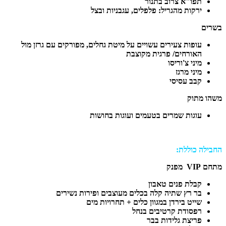
תפו"א צרוב בתנור
ירקות מהגריל: פלפלים, עגבניות ובצל
בשרים
עופות צעירים עשויים על מיטת גחלים, מפורקים עם גרזן מול
האורחים/ פרגית מקוצבת
מיני צ'וריסו
מיני מרגז
קבב עסיסי
משהו מתוק
עוגות שמרים בטעמים ועוגות בחושות
החבילה כוללת:
מתחם
VIP
מפנק
קבלת פנים טאבון
בר רץ שתיה קלה בכלים מעוצבים ופירות נשירים
שייט בירדן במגוון כלים + תחרויות מים
רפסודת קרטיבים בנחל
פריצת גלידות בבר