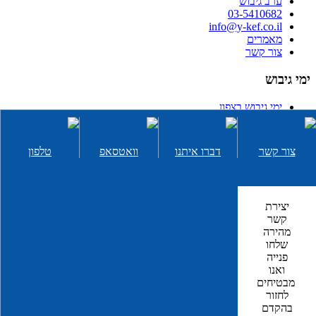
ערב גיבוש
03-5410682
info@y-kef.co.il
מאמרים
צור קשר
ימי גיבוש
ימי גיבוש בצפון
ימי גיבוש במרכז
ימי גיבוש בדרום
רעיונות לפעילות גיבוש
צור קשר
דברו איתנו
וואטסאפ
טלפון
סדנאות אלכוהול לימי גיבוש
יום גיבוש לעובדים בים המלח
ימי כיף
יצירת
קשר
יום כיף בצפון
מהירה
יום כיף במרכז
שלחו
יום כיף בדרום
פנייה
יום כיף בים המלח
ואנו
יום כיף וגיבוש בווילה
מבטיחים
יום כיף וגיבוש בים המלח
לחזור
ימי כיף לחברות ועובדים
בהקדם