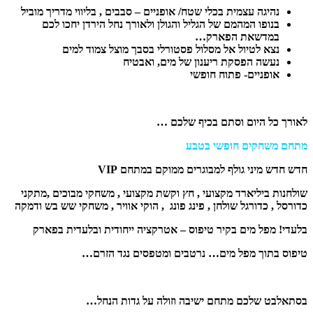
נהיגה עצמית בכלי שטח/ אופניים – סבבים , בליווי מדריך מוביל
בנופו המהמם של הגליל והגולן ולאורך נחל הירדן יחכו לכם
במדשאת הפארק…
נצא לטיול אל מסלול פסטורלי בסבך מוצל צמוד למים
נעשה הפסקת ריענון של מים, ואבטיח
אופניים- פתוח חופשי
לאורך כל היום וסתם בכיף שלכם …
מתחם משחקים חופשי בטבע
חדש חדש מיני גולף למבוגרים ממוקם במתחם
VIP
שולחנות ביליארד מקצועי , חץ וקשת מקצועי , משחקי מבוכים ,מתקני
כדורסל , כדורגל שולחן , פינג פונג , הוקי אוויר , משחקי שש בש ודמקה
בלעדי! מפל מים בקיר טיפוס – אטרקציה ייחודית ובלעדית בפארק
טיפוס בתוך מפל מים… נרטבים ומטפסים נגד הזרם…
בסתאלבט שלכם מתחם ישיבה וזולה
על גדות הנחל…