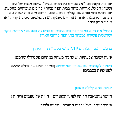
יום כיף בקונספט "אקסטרים על המים בגליל" שילוב מנצח של מים
ושטח! הכולל:
ארוחת בוקר בבית קפה נבחר / כריכים איכותיים בהסעה,
יום גיבוש כיפי וזורם עם קבלת פנים , טבע והרבה מים טיול שטח עם
הפתעה מרעננת, ארוחת צהריים מפנקת ועוד…ולסיום מסיבת קריוקי או
מופע אומן נבחר
נתחיל את היום במבחר כריכים איכותיים בחלוקה בהסעה / ארוחת בוקר
ישראלית עשירה במבחר בתי קפה ברחבי הארץ
בהמשך הגעה למתחם
VIP
פרטי על גדות נהר הירדן
פינות ישיבה צבעוניות, שולחנות משחק במתחם פסטורלי ומהמם!
חלוקה לקבוצות עם צמידי זיהוי שונים
(במידה והקבוצה גדולה יציאה
לפעילויות בסבבים)
קבלת פנים קלילה טאבון
היישר מהטאבון הרותח לעיניי הסועדים – חוויה של טעמים וריחות !
פיתות זעתר ובצל, ירקות חתוכים , טחינה ולבנה