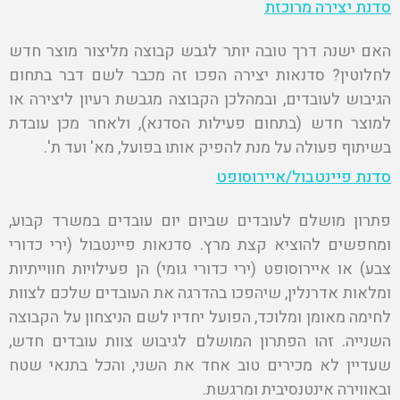
סדנת יצירה מרוכזת
האם ישנה דרך טובה יותר לגבש קבוצה מליצור מוצר חדש
לחלוטין? סדנאות יצירה הפכו זה מכבר לשם דבר בתחום
הגיבוש לעובדים, ובמהלכן הקבוצה מגבשת רעיון ליצירה או
למוצר חדש (בתחום פעילות הסדנא), ולאחר מכן עובדת
בשיתוף פעולה על מנת להפיק אותו בפועל, מא' ועד ת'.
סדנת פיינטבול/איירוסופט
פתרון מושלם לעובדים שביום יום עובדים במשרד קבוע,
ומחפשים להוציא קצת מרץ. סדנאות פיינטבול (ירי כדורי
צבע) או איירוסופט (ירי כדורי גומי) הן פעילויות חווייתיות
ומלאות אדרנלין, שיהפכו בהדרגה את העובדים שלכם לצוות
לחימה מאומן ומלוכד, הפועל יחדיו לשם הניצחון על הקבוצה
השנייה. זהו הפתרון המושלם לגיבוש צוות עובדים חדש,
שעדיין לא מכירים טוב אחד את השני, והכל בתנאי שטח
ובאווירה אינטנסיבית ומרגשת.