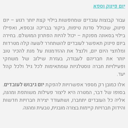
יום פינוק וספא
עבור קבוצות עובדים שמחפשות בילוי קצת יותר רגוע – יום
פינוק, שכולל סדנת טיפוח, ביקור בבריכה ובספא, ואפילו
בילוי בסאונה מפנקת – יכול להיות הפתרון המושלם. בחירה
ביום פינוק תאפשר לעובדים להשתחרר לשעה קלה מטרדות
ומלחצי היום יום, ולנצל את ההזדמנות על מנת להכיר טוב
יותר את חבריהם לעבודה, בעזרת שילוב של משחקי
ופעילויות חברה נוסטלגיות שמתאימות לכל גיל ולכל קהל
יעד.
אלו כמובן רק מספר אפשרויות להפקת
יום גיבוש לעובדים
.
בסופו של דבר, המטרה היא ליצור פעילות משותפת ומהנה,
אליה כל העובדים יתחברו, ושתעודד יצירת חברויות חדשות
והידוק חברויות קיימות בצורה מובנית, טבעית ומהנה.