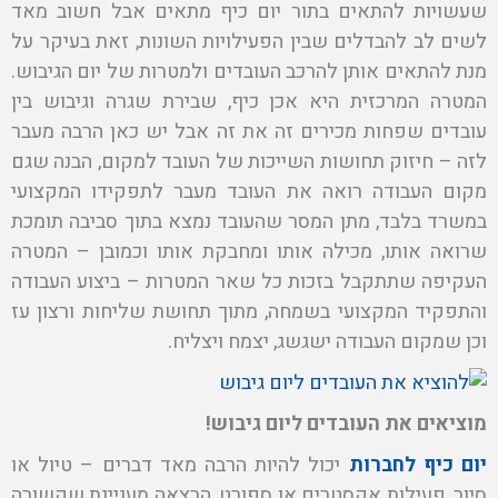
שעשויות להתאים בתור יום כיף מתאים אבל חשוב מאד
לשים לב להבדלים שבין הפעילויות השונות, זאת בעיקר על
מנת להתאים אותן להרכב העובדים ולמטרות של יום הגיבוש.
המטרה המרכזית היא אכן כיף, שבירת שגרה וגיבוש בין
עובדים שפחות מכירים זה את זה אבל יש כאן הרבה מעבר
לזה – חיזוק תחושות השייכות של העובד למקום, הבנה שגם
מקום העבודה רואה את העובד מעבר לתפקידו המקצועי
במשרד בלבד, מתן המסר שהעובד נמצא בתוך סביבה תומכת
שרואה אותו, מכילה אותו ומחבקת אותו וכמובן – המטרה
העקיפה שתתקבל בזכות כל שאר המטרות – ביצוע העבודה
והתפקיד המקצועי בשמחה, מתוך תחושת שליחות ורצון עז
וכן שמקום העבודה ישגשג, יצמח ויצליח.
מוציאים את העובדים ליום גיבוש!
יום כיף לחברות
יכול להיות הרבה מאד דברים – טיול או
סיור, פעילות אקסטרים או ספורט, הרצאה מעניינת שקשורה