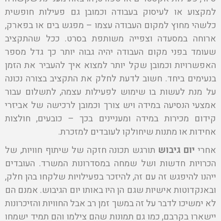
למקצוע או לעיסוק בעבודה וכמובן גם פעילות חופשית
כלשהי מחוץ למקום העבודה עצמו – מפגש בים או בפארק,
ארוחה במסעדה וצפייה משותפת בסרט. ככל שהתקציב
שעומד בפני מקום העבודה יהיה גבוה יותר כך גדל מספר
האפשרויות וכמובן שקל יותר למצוא איך להעביר את הזמן
בנעימים ביחד. חשוב לדעת לחלק את התקציב בצורה נכונה
על מנת לעשות בו שימוש לפעילות עצמה, לתשלום עבור
אמצעי הנסיעה במידה ויש צורך וכמובן לרכישה של אביזרי
קידום מכירות במידה ומעניינים בכך – כובעים, חולצות
אחידות או מתנות שיחולקו לעובדים למזכרת.
אחרי
יום גיבוש
תורגש תכונה חזקה של שיתוף חוויות, של
הכרויות חדשות ושל שמחה במסדרונות המשרד. העובדים
ייהנו להיפגש זה עם זה, להיזכר בפעילויות שלקחו בהן חלק,
ובאנקדוטות אישיות שגם הן היו באותו יום הגיבוש. אמנם הם
לא ימשיכו לדבר על זה במשך זמן רב אבל החוויות והזיכרונות
יישארו בקרבם, כמו גם תמונות שהם צילמו והם תמיד ישמחו