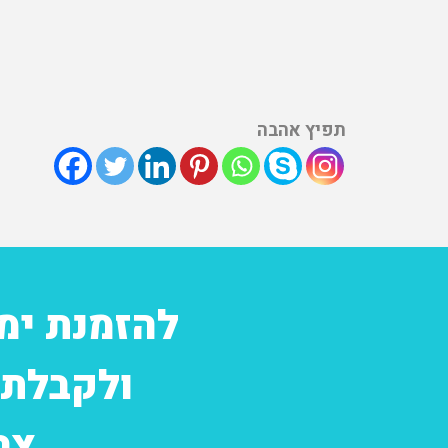
תפיץ אהבה
להזמנת ימ
ולקבלת 
צרו 