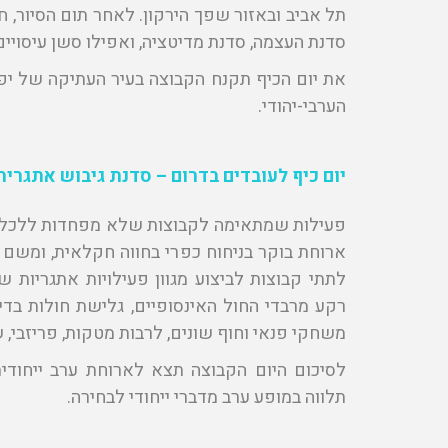
תל אביב ובאזור שפך הירקון. לאחר תום הסיור, חב
סדנת העצמה, סדנת מדיטציה, ואפילו סשן עיסויים 
את יום הכיף תקנח הקבוצה בעיר העתיקה של יפו,
הערבי-יהודי.
יום כיף לעובדים בדרום
–
סדנת גיבוש אתגרית
פעילות שמתאימה לקבוצות שלא מפחדות ללכלך א
ארוחת בוקר בניחוח כפרי בחווה חקלאית, ומשם
לתתי קבוצות לביצוע מגוון פעילויות אתגריות שונ
רקע מרבדי החול האינסופיים, גלישת חולות בדיונו
משחקי פנאי וחוף שונים, לרבות מטקות, פריזבי, ש
לסיכום היום הקבוצה תצא לארוחת ערב ייחודית
תלווה במופע ערב מדברי ייחודי לבחירה.