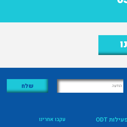
ו
עילות ODT
עקבו אחרינו